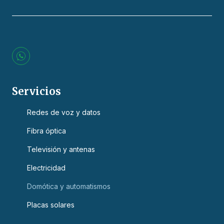
L
o
g
o
s
Servicios
W
h
Redes de voz y datos
a
t
s
Fibra óptica
a
p
Televisión y antenas
p
Electricidad
Domótica y automatismos
Placas solares