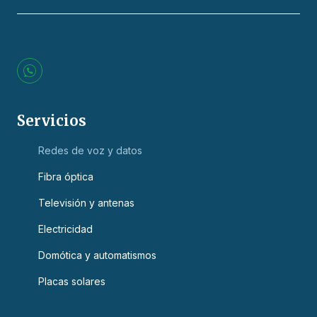
L
o
g
o
s
Servicios
W
h
Redes de voz y datos
a
t
s
Fibra óptica
a
p
Televisión y antenas
p
Electricidad
Domótica y automatismos
Placas solares