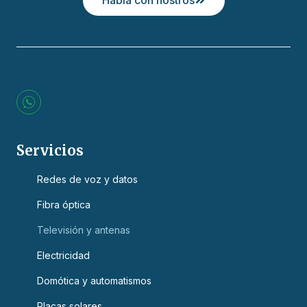
L
o
g
o
s
Servicios
W
h
Redes de voz y datos
a
t
s
Fibra óptica
a
p
Televisión y antenas
p
Electricidad
Domótica y automatismos
Placas solares